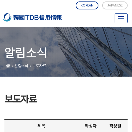
KOREAN
JAPANESE
T
o
g
g
l
알림소식
e
n
a
알림소식
보도자료
v
i
g
a
보도자료
t
i
o
n
제목
작성자
작성일